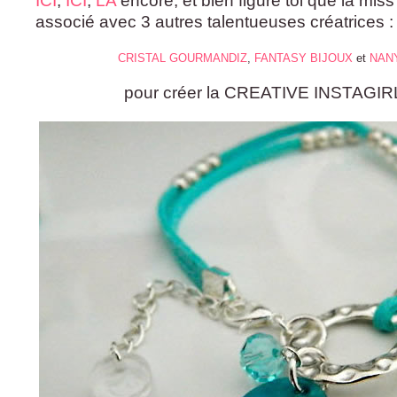
ICI
,
ICI
,
LA
encore, et bien figure toi que la mis
associé avec 3 autres talentueuses créatrices :
CRISTAL GOURMANDIZ
,
FANTASY BIJOUX
et
NAN
pour créer la CREATIVE INSTAGIR