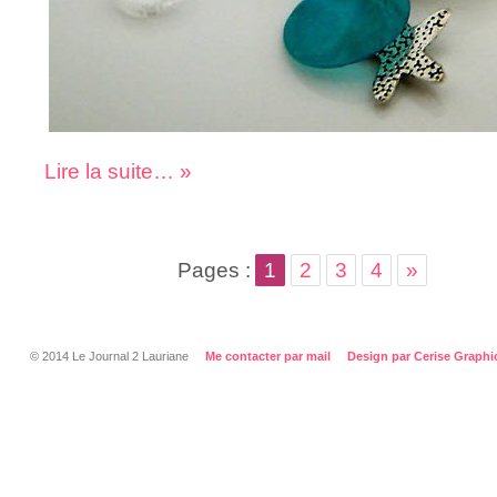
Lire la suite… »
Pages :
1
2
3
4
»
© 2014 Le Journal 2 Lauriane
Me contacter par mail
Design par Cerise Graphi