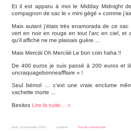
Et il est apparu à moi le Midday Midnight d
compagnon de sac le « mini gégé » comme j’ai
Mais autant j’étais très enamorada de ce sac 
vert en noir en rouge en tout l’arc en ciel, et
qu’il affiché ne me plaisais guère …
Mais Merciiii Oh Merciiiii Le bon coin haha !!
De 400 euros je suis passé à 200 euros et l
uncraquagebonneafffaire » !
Seul bémol … c’est une vraie enclume mêm
vachette morte …
Besitos
Lire la suite… »
jeudi, 13 décembre 2018
Lauriane
Pas de commentaire