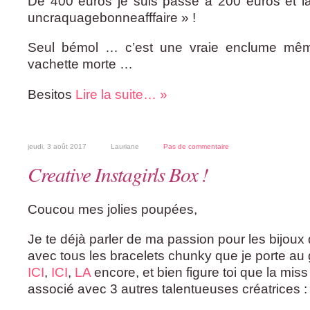
De 400 euros je suis passé à 200 euros et l
uncraquagebonneafffaire » !
Seul bémol … c’est une vraie enclume mêm
vachette morte …
Besitos
Lire la suite… »
jeudi, 3 août 2017
Lauriane
Pas de commentaire
Creative Instagirls Box !
Coucou mes jolies poupées,
Je te déjà parler de ma passion pour les bijoux
avec tous les bracelets chunky que je porte au
ICI
,
ICI
,
LA
encore, et bien figure toi que la mis
associé avec 3 autres talentueuses créatrices :